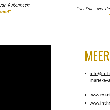
van Ruitenbeek:
Frits Spits over de
wind”
MEER
info@inth
mariekev
www.mari
www.intho