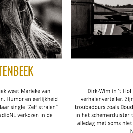
TENBEEK
iek weet Marieke van
Dirk-Wim in ’t Hof i
n. Humor en eerlijkheid
verhalenverteller. Zij
ar single “Zelf stralen”
troubadours zoals Boude
adioNL verkozen in de
in het schemerduister t
alledag met soms niet 
N