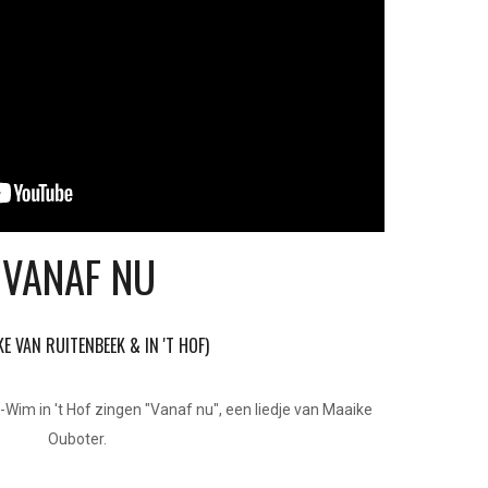
VANAF NU
E VAN RUITENBEEK & IN 'T HOF)
Wim in 't Hof zingen "Vanaf nu", een liedje van Maaike
Ouboter.