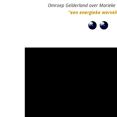
Omroep Gelderland over Marieke 
”een energieke wervel