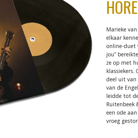
HORE
Marieke van 
elkaar kenn
online-duet 
jou” bereikt
ze op met h
klassiekers.
deel uit van
van de Engel
leidde tot d
Ruitenbeek &
een ode aan 
vroeg gestor